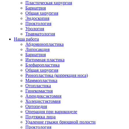
Пластическая хирургия
Бариатрия
Общая хирургия
Эндоскопия
Проктология
Урология
Травматология
Наша работа
Абдоминопластика
Липосакция
Бариатрия
Интимная пластика
Блефаропластика
Общая хирургия
Ринопластика (коррекция носа)
Маммопластика
Отопластика
Гинекомастия
Апендиксэктомия
Холецистэктомия
Ортопедия
Операция при варикоцеле
Подтяжка лица
Удаление грыжи брюшной полости
Проктология