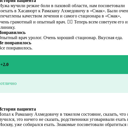
История пациента
Мужа мучили резкие боли в паховой области, нам посоветовали
поехать в Хасавюрт к Рамазану Ахмедовичу в «Смак». Были очен
впечатлены качеством лечения и самого стационара в «Смак»,
очень грамотный и опытный врач. 👌🏼 Теперь всем советуем его и
клинику.
Понравилось
Опытный врач уролог. Очень хороший стационар. Вкусная еда.
Не понравилось
Все понравилось.
+2.0
отлично
История пациента
Попал к Рамазану Ахмедовичу в тяжелом состояние, сказать, что 
мучился, это ничего не сказать, родственники уговаривали ехать 
Москву, уже собирался ехать. Знакомые посоветовали обратиться 