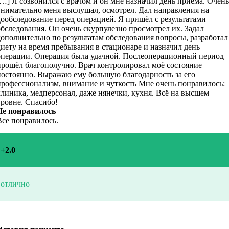
[…] Я созвонился с врачом и он мне назначил день приёма. Очень
внимательно меня выслушал, осмотрел. Дал направления на
дообследование перед операцией. Я пришёл с результатами
обследования. Он очень скурпулезно просмотрел их. Задал
дополнительно по результатам обследования вопросы, разработал
диету на время пребывания в стационаре и назначил день
операции. Операция была удачной. Послеоперационный период
прошёл благополучно. Врач контролировал моё состояние
постоянно. Выражаю ему большую благодарность за его
профессионализм, внимание и чуткость Мне очень понравилось:
клиника, медперсонал, даже нянечки, кухня. Всё на высшем
уровне. Спасибо!
Не понравилось
Все понравилось.
+2.0
отлично