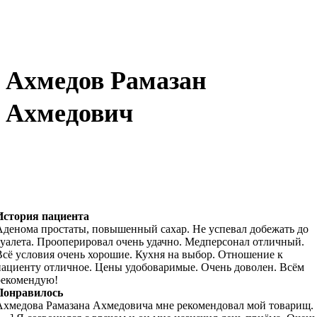
Ахмедов Рамазан
Ахмедович
История пациента
Аденома простаты, повышенный сахар. Не успевал добежать до
туалета. Прооперировал очень удачно. Медперсонал отличный.
Всё условия очень хорошие. Кухня на выбор. Отношение к
пациенту отличное. Цены удобоваримые. Очень доволен. Всём
рекомендую!
Понравилось
Ахмедова Рамазана Ахмедовича мне рекомендовал мой товарищ.