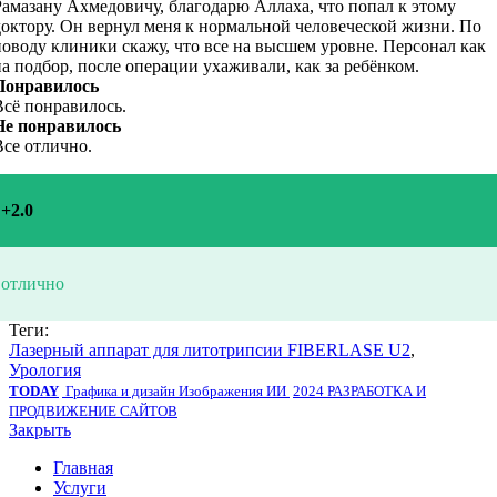
Рамазану Ахмедовичу, благодарю Аллаха, что попал к этому
доктору. Он вернул меня к нормальной человеческой жизни. По
поводу клиники скажу, что все на высшем уровне. Персонал как
на подбор, после операции ухаживали, как за ребёнком.
Понравилось
Всё понравилось.
Не понравилось
Все отлично.
+2.0
отлично
Теги:
Лазерный аппарат для литотрипсии FIBERLASE U2
,
Урология
TODAY
Графика и дизайн
Изображения ИИ
2024 РАЗРАБОТКА И
ПРОДВИЖЕНИЕ САЙТОВ
Закрыть
Главная
Услуги