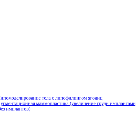
Липомоделирование тела с липофилингом ягодиц
Аугментационная маммопластика (увеличение груди имплантами)
без имплантов)