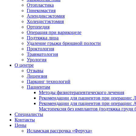
Отопластика
Гинекомастия
Апендиксэктомия
Холецистэктомия
Ортопедия
Операция при варикоцеле
Подтяжка лица
Удаление грыжи брюшной полости
Проктология
Травматология
Урология
О центре
Отзывы
Лицензия
Паркинг технологий
Пациентам
Методы физиотерапевтического лечения
Рекомендации для пациентов при операции: 
Рекомендации для пациентов при операции: 
Мастопексия без имплантов (подтяжка груди 
Специалисты
Контакты
Цены
Исламская рассрочка «Феруха»